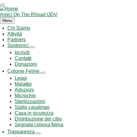
Salta
al
contenuto
Amici On The Rhoad ODV
principale
Menu
Chi Siamo
Main
Attività
navigation
Partners
Sostienici
Sostienici
Iscriviti
sub-
Contatti
navigation
Donazioni
Colonie Feline
Colonie
Leggi
Feline
Malattie
sub-
navigation
Adozioni
Microchip
Sterilizzazioni
Stallo casalingo
Casa in sicurezza
Distribuzione del cibo
Segnala colonia felina
Trasparenza
Trasparenza