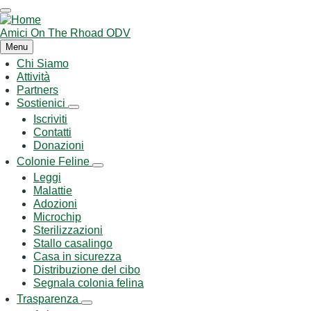
Salta
al
contenuto
Amici On The Rhoad ODV
principale
Menu
Chi Siamo
Main
Attività
navigation
Partners
Sostienici
Sostienici
Iscriviti
sub-
Contatti
navigation
Donazioni
Colonie Feline
Colonie
Leggi
Feline
Malattie
sub-
navigation
Adozioni
Microchip
Sterilizzazioni
Stallo casalingo
Casa in sicurezza
Distribuzione del cibo
Segnala colonia felina
Trasparenza
Trasparenza