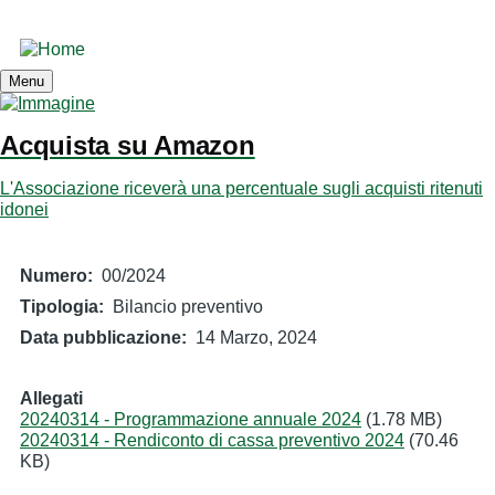
Salta
al
Amici On The Rhoad ODV
contenuto
principale
Menu
Acquista su Amazon
L'Associazione riceverà una percentuale sugli acquisti ritenuti
idonei
Numero
00/2024
Tipologia
Bilancio preventivo
Data pubblicazione
14 Marzo, 2024
Allegati
20240314 - Programmazione annuale 2024
(1.78 MB)
20240314 - Rendiconto di cassa preventivo 2024
(70.46
KB)