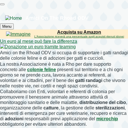
Salta
al
contenuto
Amici On The Rhoad ODV
principale
Menu
Acquista su Amazon
L'Associazione riceverà una percentuale sugli acquisti ritenuti idonei
Un euro al mese può fare la differenza
Amici on the Rhoad ODV si occupa di supportare i gatti randagi
delle colonie feline e di adozioni per gatti e cuccioli.
La nostra Associazione è nata a Rho per dare supporto
concreto alle
colonie feline
presenti sul territorio e a chi ogni
giorno se ne prende cura, lavora accanto ai referenti, ai
volontari e ai cittadini, per il bene dei
gatti randagi
che vivono
nelle nostre vie, nei cortili e negli spazi condivisi.
Collaboriamo con Enti, volontari e referenti di colonia per
promuovere il benessere animale attraverso attività di
monitoraggio sanitario e delle malattie,
distribuzione del cibo
,
organizzazione delle
catture
, la gestione delle
sterilizzazioni
,
interventi di emergenza per cure veterinarie, recupero e ricerca
di
adozioni
responsabili previ applicazione del
microchip
obbligatorio per evitare ulteriori abbandoni.