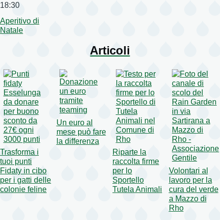
18:30
Aperitivo di
Natale
Articoli
Un euro al
mese può fare
la differenza
Trasforma i
Riparte la
tuoi punti
raccolta firme
Fidaty in cibo
per lo
Volontari al
per i gatti delle
Sportello
lavoro per la
colonie feline
Tutela Animali
cura del verde
a Mazzo di
Rho