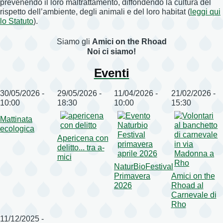
prevenendo il loro maltrattamento, diffondendo la cultura del
rispetto dell’ambiente, degli animali e del loro habitat (
leggi qui
lo Statuto
).
Siamo gli
Amici on the Rhoad
Noi ci siamo!
Eventi
30/05/2026 -
29/05/2026 -
11/04/2026 -
21/02/2026 -
10:00
18:30
10:00
15:30
Mattinata
ecologica
Apericena con
delitto... tra a-
mici
NaturBioFestival
Primavera
Amici on the
2026
Rhoad al
Carnevale di
Rho
11/12/2025 -